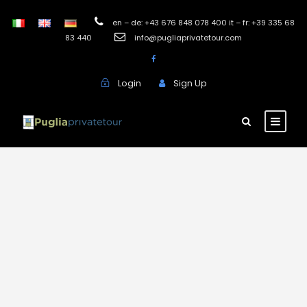
en – de: +43 676 848 078 400 it – fr: +39 335 68
83 440
info@pugliaprivatetour.com
Login
Sign Up