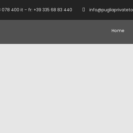
 078 400 it – fr: +39 335 68 83 440
info@pugliaprivatet
Home