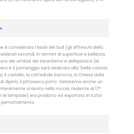
ce
 è considerata l’Assisi del Sud (gli affreschi della
iderati secondi, in termini di superficie e bellezza,
 uno dei simboli del tarantismo e dellapizzica (la
ero e il pomeriggio sarà dedicato alla “bella colonia
, il castello, la cattedrale barocca, la Chiesa della
 dipinti, il pittoresco porto. Visiteremo anche un
 interamente scavato nella roccia, risalente al 17°
er le lampade) era prodotto ed esportato in tutta
il pernottamento.