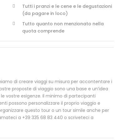
Tutti i pranzi e le cene e le degustazioni
(da pagare in loco)
Tutto quanto non menzionato nella
quota comprende
erchiamo di creare viaggi su misura per accontentare i
nostre proposte di viaggio sono una base e un’idea
 le vostre esigenze. Il minimo di partecipanti
ienti possono personalizzare il proprio viaggio e
organizzare questo tour o un tour simile anche per
iamateci a +39 335 68 83 440 o scriveteci a