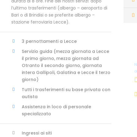
durata di 8 ore. Fine dei nostri servizi: dopo
l’ultimo trasferimenti (albergo – aeroporto di
Bari o di Brindisi o se preferite albergo –
stazione ferroviaria Lecce).
3 pernottamenti a Lecce
Servizio guida (mezza giornata a Lecce
il primo giorno, mezza giornata ad
N
Otranto il secondo giorno, giornata
a
intera Gallipoli, Galatina e Lecce il terzo
giorno)
Tutti i trasferimenti su base privata con
autista
Assistenza in loco di personale
specializzato
Ingressi ai siti