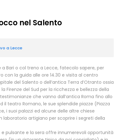
cco nel Salento
ivo a Lecce
ce a Bari o col treno a Lecce, fatecolo sapere, per
 con la guida alle ore 14.30 e visita al centro
itale del Salento o dell’antica Terra d’Otranto ossia
la Firenze del Sud per la ricchezza e bellezza della
di testimonianze che vanno dall’antica Roma fino allo
ed il teatro Romano, le sue splendide piazze (Piazza
, i suoi palazzi ed alcune delle altre chiese
n laboratorio artigiano per scoprire i segreti della
 e pulsante e la sera offre innumerevoli opportunità
bero (in un ristorante tipico da noi consigliato) e in