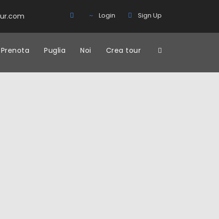
Login
Sign Up
our.com
Prenota
Puglia
Noi
Crea tour