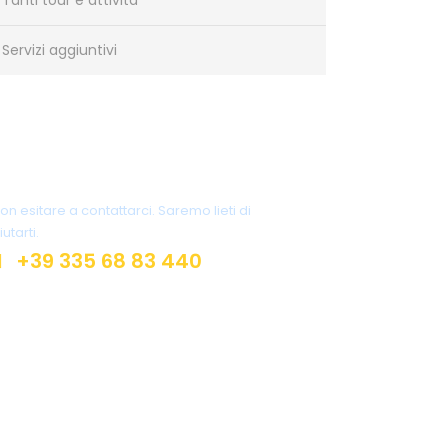
Tanti tour e attività
Servizi aggiuntivi
Vuoi più informazioni?
on esitare a contattarci. Saremo lieti di
iutarti.
+39 335 68 83 440
info@pugliaprivatetour.com