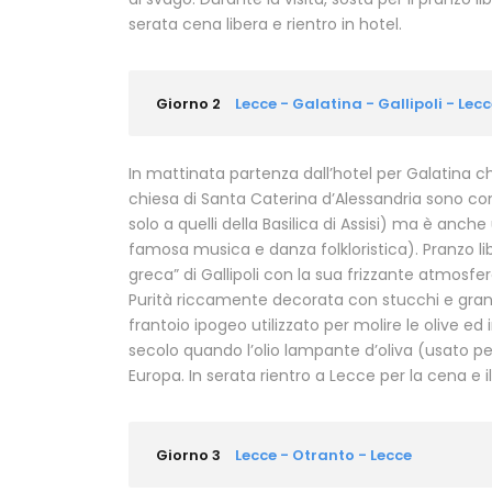
serata cena libera e rientro in hotel.
Giorno 2
Lecce - Galatina - Gallipoli - Lec
In mattinata partenza dall’hotel per Galatina che
chiesa di Santa Caterina d’Alessandria sono cons
solo a quelli della Basilica di Assisi) ma è anche
famosa musica e danza folkloristica). Pranzo lib
greca” di Gallipoli con la sua frizzante atmosfera
Purità riccamente decorata con stucchi e grandi
frantoio ipogeo utilizzato per molire le olive ed
secolo quando l’olio lampante d’oliva (usato p
Europa. In serata rientro a Lecce per la cena e 
Giorno 3
Lecce - Otranto - Lecce