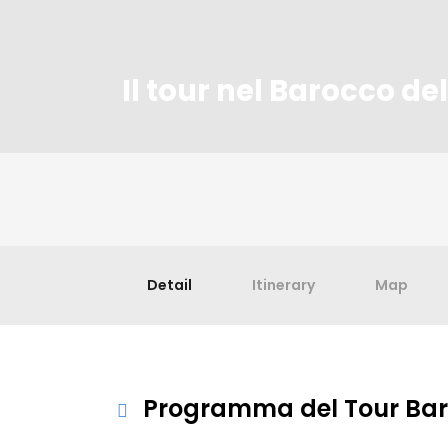
Il tour nel Barocco de
Detail
Itinerary
Map
Programma del Tour Bar