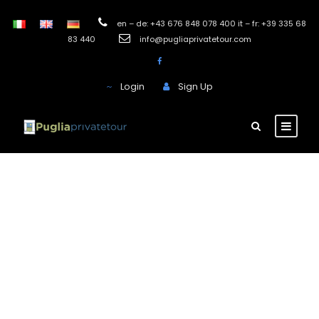
en – de: +43 676 848 078 400 it – fr: +39 335 68
83 440
info@pugliaprivatetour.com
Login
Sign Up
Residenza dei
Suoni
La Residenza dei Suoni è ubicata in Piazza del
Sedile, nel pieno centro storico della città di