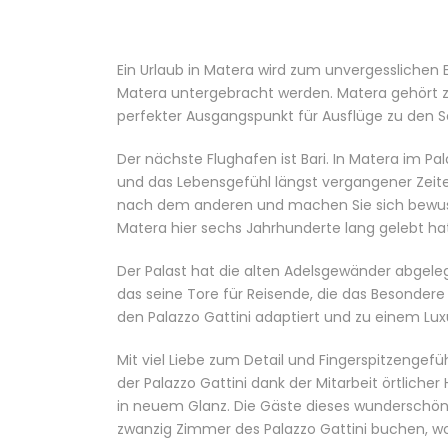
Ein Urlaub in Matera wird zum unvergesslichen E
Matera untergebracht werden. Matera gehört zwa
perfekter Ausgangspunkt für Ausflüge zu den S
Der nächste Flughafen ist Bari. In Matera im Pa
und das Lebensgefühl längst vergangener Zei
nach dem anderen und machen Sie sich bewusst
Matera hier sechs Jahrhunderte lang gelebt hat,
Der Palast hat die alten Adelsgewänder abgelegt
das seine Tore für Reisende, die das Besondere 
den Palazzo Gattini adaptiert und zu einem L
Mit viel Liebe zum Detail und Fingerspitzengefüh
der Palazzo Gattini dank der Mitarbeit örtlich
in neuem Glanz. Die Gäste dieses wunderschönen
zwanzig Zimmer des Palazzo Gattini buchen, wobe