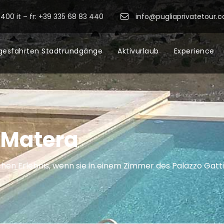
400 it – fr: +39 335 68 83 440
info@pugliaprivatetour.
gesfahrten Stadtrundgänge
Aktivurlaub
Experience
i Matera
chen Erlebnis, wenn sie in einem Zimmer des Palazzo Gatt