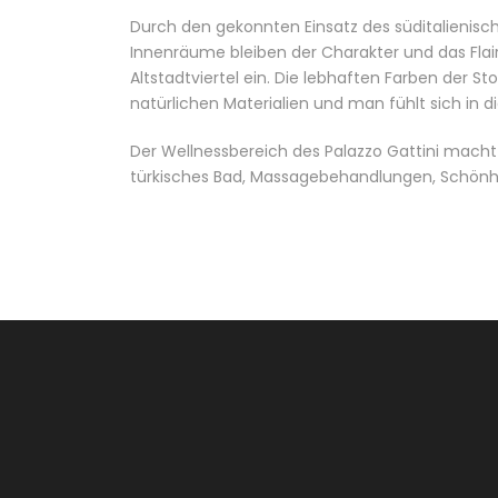
Durch den gekonnten Einsatz des süditalienisc
Innenräume bleiben der Charakter und das Flair
Altstadtviertel ein. Die lebhaften Farben der S
natürlichen Materialien und man fühlt sich in di
Der Wellnessbereich des Palazzo Gattini macht ih
türkisches Bad, Massagebehandlungen, Schö