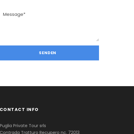
CONTACT INFO
Puglia Private Tour srls
Contrada Tratturo Recupero nc. 72013