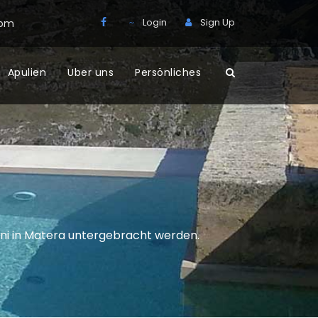
Login
Sign Up
com
Apulien
Uber uns
Persönliches
ini in Matera untergebracht werden.