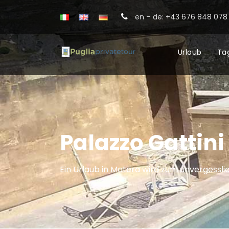
en – de: +43 676 848 078 
Urlaub
Ta
Palazzo Gattin
Ein Urlaub in Matera wird zum unvergessli