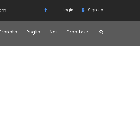
Login
Sign Up
com
Prenota
Puglia
Noi
Crea tour
a
con diciotto stanze ricavate da ampie