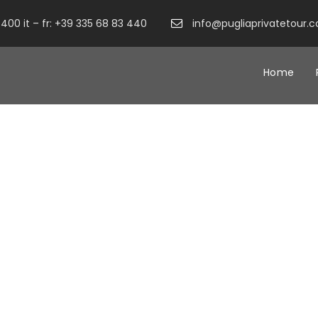
400 it – fr: +39 335 68 83 440
info@pugliaprivatetour.
Home
Le Grotte della Civit
Matera è un albergo diffuso nel cuore dei Sassi di Matera 