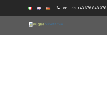
en – de: +43 676 848 078 
Hotel Sextantio 
L’albergo Sextantio Grotte della Civita a 
grotte di tufo.