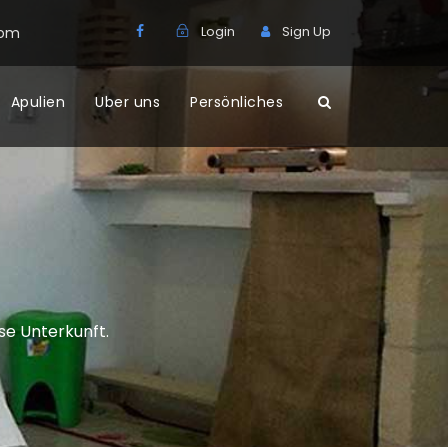
Login
Sign Up
com
Apulien
Uber uns
Persönliches
ese Unterkunft.