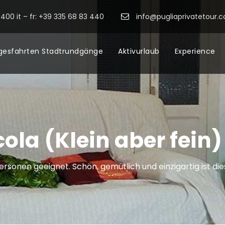
400 it – fr: +39 335 68 83 440
info@pugliaprivatetour.
gesfahrten Stadtrundgänge
Aktivurlaub
Experience
cola (Klein aber fein)
 Personen geeignet. Schön, gemütlich und einzigartig ist di