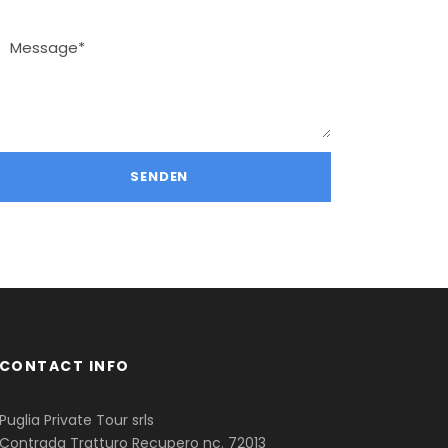
CONTACT INFO
Puglia Private Tour srls
Contrada Tratturo Recupero nc. 72013