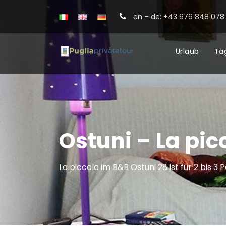
en – de: +43 676 848 078 
Urlaub
Ta
Ostuni – La pic
La piccola im B&B Ostuni 28 ist für 2 bis 3