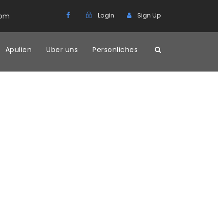
Login
Sign Up
com
Apulien
Uber uns
Persönliches
ulli befinden.