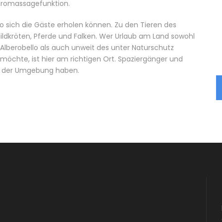
dromassagefunktion.
wo sich die Gäste erholen können. Zu den Tieren des
ldkröten, Pferde und Falken. Wer Urlaub am Land sowohl
t Alberobello als auch unweit des unter Naturschutz
chte, ist hier am richtigen Ort. Spaziergänger und
ng der Umgebung haben.