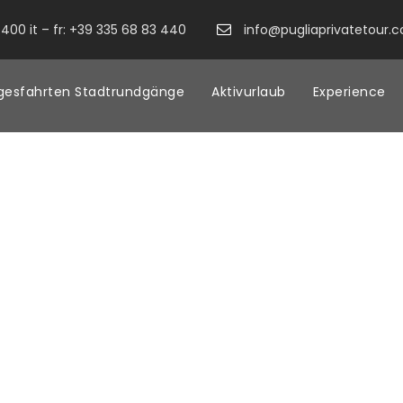
400 it – fr: +39 335 68 83 440
info@pugliaprivatetour.
gesfahrten Stadtrundgänge
Aktivurlaub
Experience
tisches Hotel, dessen Räumlichkeiten sich in renovierten Tr