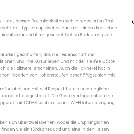
s Hotel, dessen Räumlichkeiten sich in renovierten Trulli
 errichtetes typisch apulisches Haus mit einem konischen
gen Architektur und ihrer geschichtlichen Bedeutung von
.
 Paradies geschaffen, das die Leidenschaft der
itionen und ihre Kultur leben und mit der sie ihre Gäste
 die Falknerei erscheinen. Auch die Falknerei hat in
schon Friedrich von Hohenstaufen beschäftigte sich mit
komfortabel und mit viel Respekt für die ursprüngliche
 komplett ausgestattet. Die Gäste verfügen über eine
pparat mit LCD-Bildschirm, einen WI-FI Internetzugang,
en sich über zwei Ebenen, wobei die ursprünglichen
 finden Sie ein türkisches Bad und eine in den Felsen