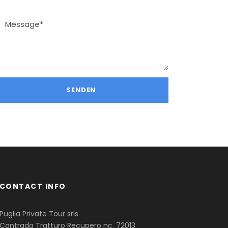
CONTACT INFO
Puglia Private Tour srls
Contrada Tratturo Recupero nc. 72013