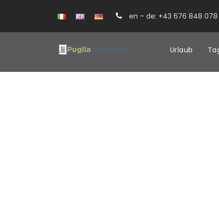
en – de: +43 676 848 078 
Urlaub
Ta
Corte Astore
La Corte dell’Astore ist ein kleines authen